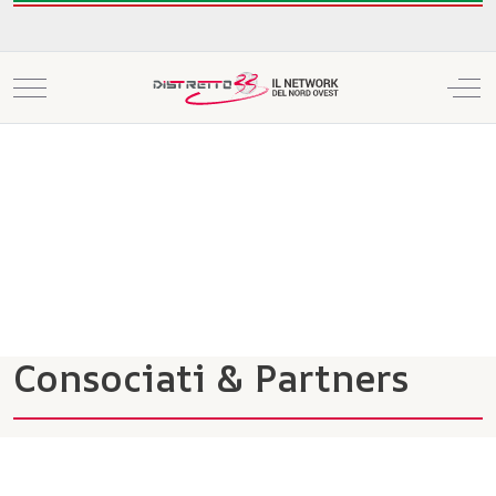
Mobile Menu Toggle
Off
Consociati & Partners