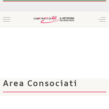
Mobile Menu Toggle
Off
Area Consociati