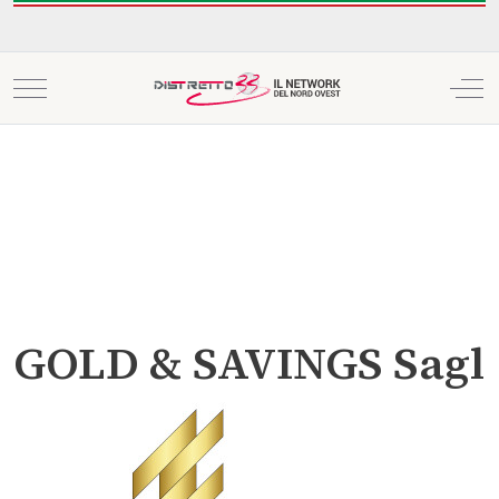
Mobile Menu Toggle
Off
GOLD & SAVINGS Sagl