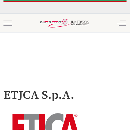
Mobile Menu Toggle
Off
ETJCA S.p.A.