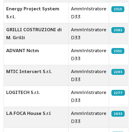
Energy Project System
Amministratore
2315
S.r.l.
D33
GRILLI COSTRUZIONI di
Amministratore
2382
M. Grilli
D33
ADVANT Nctm
Amministratore
2351
D33
MTIC Intercert S.r.l.
Amministratore
2203
D33
LOGITECH S.r.l.
Amministratore
2277
D33
LA FOCA House S.r.l
Amministratore
2033
D33