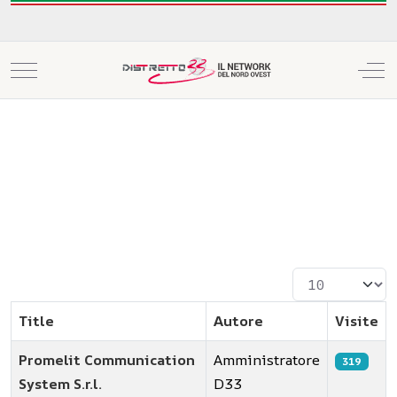
Mobile Menu Toggle
Off
Visualizza #
Title
Autore
Visite
Promelit Communication
Amministratore
319
System S.r.l.
D33