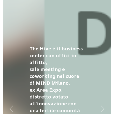
The Hive è il business
center con uffici in
affitto,
sale meeting e
coworking nel cuore
di MIND Milano,
ex Area Expo,
distretto votato
all’innovazione con
una fertile comunità
Previous
Next