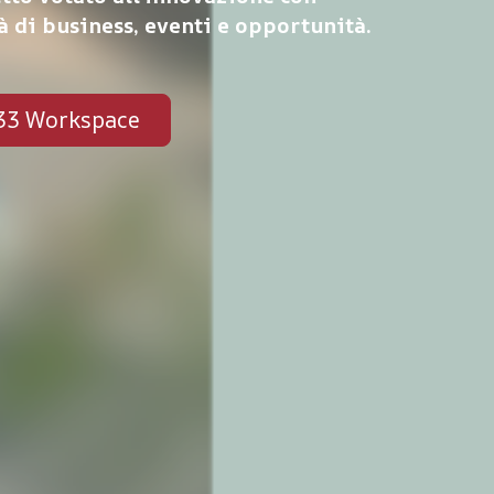
à di business, eventi e opportunità.
a33 Workspace