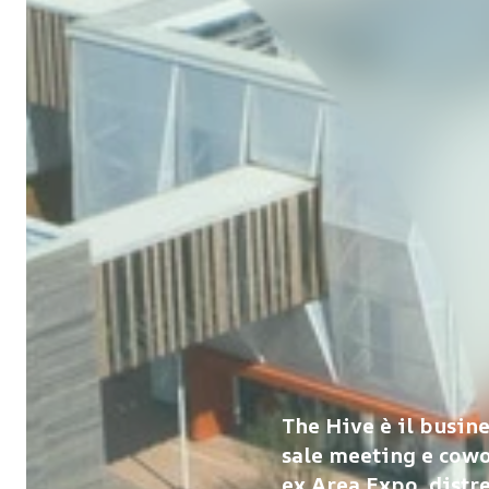
The Hive è il busine
sale meeting e cow
ex Area Expo, distr