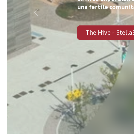
una fertile comunit
Previous
The Hive - Stell