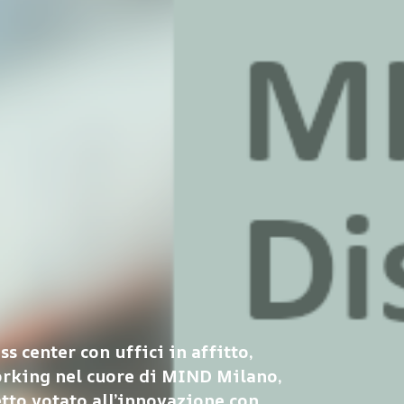
ss center con uffici in affitto,
orking nel cuore di MIND Milano,
etto votato all’innovazione con